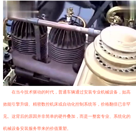
在当今技术驱动的时代，普通车辆通过安装专业机械设备，如高
效能引擎升级、精密数控机床或自动化控制系统等，价格翻倍已非罕
见。这背后的原因并非简单的硬件叠加，而是一整套专业、系统化的
机械设备安装服务带来的价值重塑。