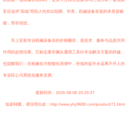
盲目追求“高端”而陷入性价比陷阱。毕竟，机械设备安装的本质是赋
能，而非炫技。
车上安装专业机械设备后的价格翻倍，是技术、服务与品质共同
作用的必然结果。它标志着车辆从通用工具向专业解决方案的跨越，
也提醒我们：在机械化与智能化浪潮中，价值的提升永远离不开人的
专业匠心与系统化服务支撑。
更新时间：2026-08-06 20:29:37
如若转载，请注明出处：http://www.yhy9688.com/product/71.html